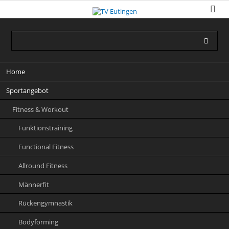
Navigation
Home
überspringen
Sportangebot
Fitness & Workout
Funktionstraining
Functional Fitness
Allround Fitness
Männerfit
Rückengymnastik
Bodyforming