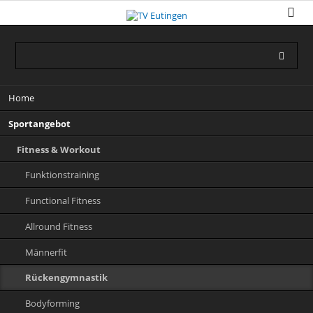
Navigation
Home
überspringen
Sportangebot
Fitness & Workout
Funktionstraining
Functional Fitness
Allround Fitness
Männerfit
Rückengymnastik
Bodyforming