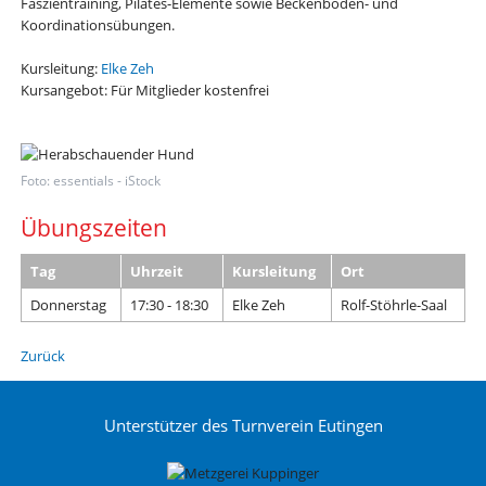
Faszientraining, Pilates-Elemente sowie Beckenboden- und
Koordinationsübungen.
Kursleitung:
Elke Zeh
Kursangebot: Für Mitglieder kostenfrei
Foto: essentials - iStock
Übungszeiten
Tag
Uhrzeit
Kursleitung
Ort
Donnerstag
17:30 - 18:30
Elke Zeh
Rolf-Stöhrle-Saal
Zurück
Unterstützer des Turnverein Eutingen