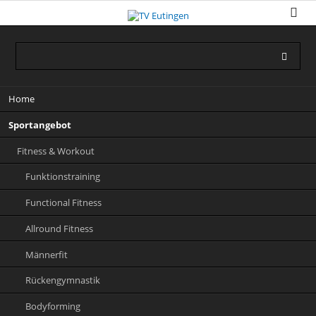
Navigation
Home
überspringen
Sportangebot
Fitness & Workout
Funktionstraining
Functional Fitness
Allround Fitness
Männerfit
Rückengymnastik
Bodyforming