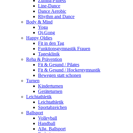
Zumba-Fitness
Line-Dance
Dance Aerobic
Rhythm and Dance
Body & Mind
Yoga
Qi-Gong
Happy Oldies
Fit in den Tag
Funktionsgymnastik Frauen
Tagesklinik
Reha & Prävention
Fit & Gesund / Pilates
Fit & Gesund / Hockergymnastik
Bewegen statt schonen
Turnen
Kinderturnen
Geräteturnen
Leichtathletik
Leichtathletik
Sportabzeichen
Ballsport
Volleyball
Handball
Allg. Ballsport