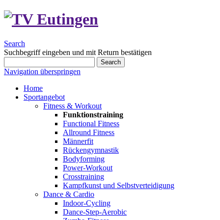
Search
Suchbegriff eingeben und mit Return bestätigen
Search
Navigation überspringen
Home
Sportangebot
Fitness & Workout
Funktionstraining
Functional Fitness
Allround Fitness
Männerfit
Rückengymnastik
Bodyforming
Power-Workout
Crosstraining
Kampfkunst und Selbstverteidigung
Dance & Cardio
Indoor-Cycling
Dance-Step-Aerobic