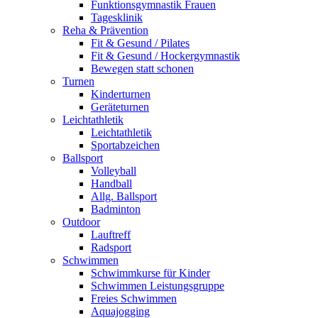
Funktionsgymnastik Frauen
Tagesklinik
Reha & Prävention
Fit & Gesund / Pilates
Fit & Gesund / Hockergymnastik
Bewegen statt schonen
Turnen
Kinderturnen
Geräteturnen
Leichtathletik
Leichtathletik
Sportabzeichen
Ballsport
Volleyball
Handball
Allg. Ballsport
Badminton
Outdoor
Lauftreff
Radsport
Schwimmen
Schwimmkurse für Kinder
Schwimmen Leistungsgruppe
Freies Schwimmen
Aquajogging