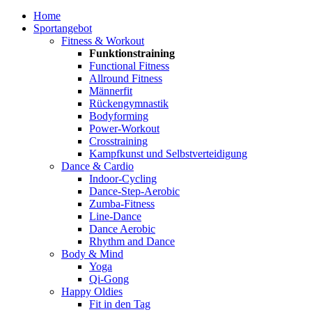
Home
Sportangebot
Fitness & Workout
Funktionstraining
Functional Fitness
Allround Fitness
Männerfit
Rückengymnastik
Bodyforming
Power-Workout
Crosstraining
Kampfkunst und Selbstverteidigung
Dance & Cardio
Indoor-Cycling
Dance-Step-Aerobic
Zumba-Fitness
Line-Dance
Dance Aerobic
Rhythm and Dance
Body & Mind
Yoga
Qi-Gong
Happy Oldies
Fit in den Tag