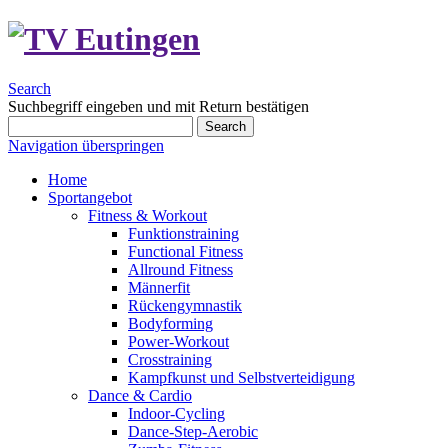
Search
Suchbegriff eingeben und mit Return bestätigen
Search
Navigation überspringen
Home
Sportangebot
Fitness & Workout
Funktionstraining
Functional Fitness
Allround Fitness
Männerfit
Rückengymnastik
Bodyforming
Power-Workout
Crosstraining
Kampfkunst und Selbstverteidigung
Dance & Cardio
Indoor-Cycling
Dance-Step-Aerobic