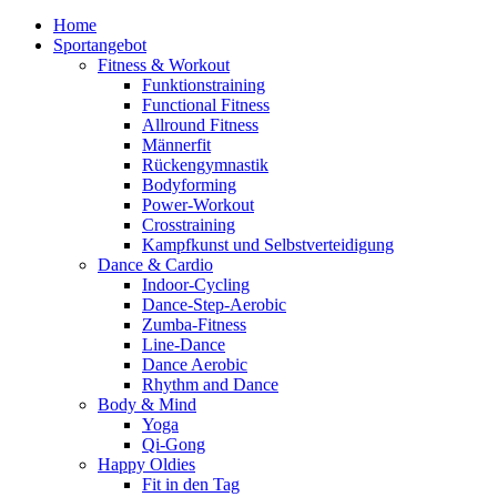
Home
Sportangebot
Fitness & Workout
Funktionstraining
Functional Fitness
Allround Fitness
Männerfit
Rückengymnastik
Bodyforming
Power-Workout
Crosstraining
Kampfkunst und Selbstverteidigung
Dance & Cardio
Indoor-Cycling
Dance-Step-Aerobic
Zumba-Fitness
Line-Dance
Dance Aerobic
Rhythm and Dance
Body & Mind
Yoga
Qi-Gong
Happy Oldies
Fit in den Tag