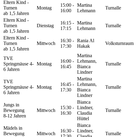
Eltern Kind -
15:00 -
Martina
Turnen
Montag
Turnalle
16:00
Lehmann
ab 1,5 Jahren
Eltern Kind -
16:15 -
Martina
Turnen
Dienstag
Turnalle
17:15
Lehmann
ab 1,5 Jahren
Eltern Kind -
16:30 -
Rania Al
Turnen
Mittwoch
Volksturnraum
17:30
Hakak
ab 1,5 Jahren
Martina
TVE
16:00 -
Lehmann,
Springmäuse 4-
Montag
Turnalle
16:45
Bianca
6 Jahren
Lindner
Martina
TVE
16:45 -
Lehmann,
Springmäuse 4-
Montag
Turnalle
17:30
Bianca
6 Jahren
Lindner
Bianca
Jungs in
15:30 -
Lindner,
Bewegung
Mittwoch
Turnalle
16:30
Claudia
8-12 Jahren
Hüttel
Bianca
Mädels in
16:30 -
Lindner,
Bewegung
Mittwoch
Turnalle
17:30
Claudia