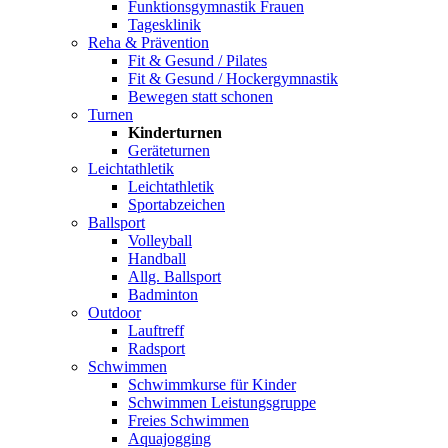
Funktionsgymnastik Frauen
Tagesklinik
Reha & Prävention
Fit & Gesund / Pilates
Fit & Gesund / Hockergymnastik
Bewegen statt schonen
Turnen
Kinderturnen
Geräteturnen
Leichtathletik
Leichtathletik
Sportabzeichen
Ballsport
Volleyball
Handball
Allg. Ballsport
Badminton
Outdoor
Lauftreff
Radsport
Schwimmen
Schwimmkurse für Kinder
Schwimmen Leistungsgruppe
Freies Schwimmen
Aquajogging