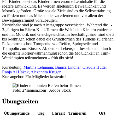
Für Kinder bietet das Kinderturnen enorme Lerninhalte für die
spätere Entwicklung. Es werden spielerisch Beweglichkeit und
Motorik gefördert. Große soziale Ziele sind es die Selbsterfahrung
zu fördern und das Miteinander zu erlernen und vor allem der
Bewegungsarmmut vorzubeugen.
Kursinhalte sind je nach Altersgruppe verschieden. Während die 1-
3-jährigen im Eltern-Kind-Turnen die Welt beim Klettern entdecken
und mit Motorik und Gleichgewichtssinn beschäftigt sind, sind die 3
bis 6-jährigen schon dabei die Grundformen des Turnens zu erlenen.
Es kommen schon Turngeräte wie Reifen, Springseile und
Trampolin zum Einsatz. Ab dem 6. Lebensjahr besteht dann durch
die erlernte Körperwahrnehmung schon die Möglichkeit an Turn-
Wettkämpfen teilzunehmen – früh übt sich!
Kursleitung:
Martina Lehmann, Bianca Lindner, Claudia Hüttel,
Ranja Al Hakak, Alexandra Krüger
Kursangebot: Für Mitglieder kostenfrei
Foto: 2*samara.com - Adobe Stock
Übungszeiten
Übungsstunde
Tag
Uhrzeit
Trainer/in
Ort