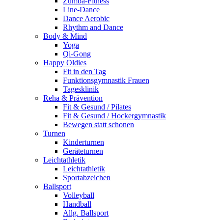
Zumba-Fitness
Line-Dance
Dance Aerobic
Rhythm and Dance
Body & Mind
Yoga
Qi-Gong
Happy Oldies
Fit in den Tag
Funktionsgymnastik Frauen
Tagesklinik
Reha & Prävention
Fit & Gesund / Pilates
Fit & Gesund / Hockergymnastik
Bewegen statt schonen
Turnen
Kinderturnen
Geräteturnen
Leichtathletik
Leichtathletik
Sportabzeichen
Ballsport
Volleyball
Handball
Allg. Ballsport