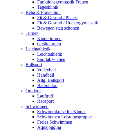
Funktionsgymnastik Frauen
Tagesklinik
Reha & Prävention
Fit & Gesund / Pilates
Fit & Gesund / Hockergymnastik
Bewegen statt schonen
Turnen
Kinderturnen
Geräteturnen
Leichtathletik
Leichtathletik
Sportabzeichen
Ballsport
Volleyball
Handball
Allg. Ballsport
Badminton
Outdoor
Lauftreff
Radsport
Schwimmen
Schwimmkurse für Kinder
Schwimmen Leistungsgruppe
Freies Schwimmen
Aquajogging