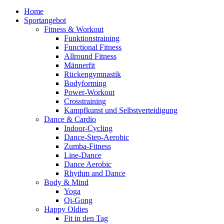
Home
Sportangebot
Fitness & Workout
Funktionstraining
Functional Fitness
Allround Fitness
Männerfit
Rückengymnastik
Bodyforming
Power-Workout
Crosstraining
Kampfkunst und Selbstverteidigung
Dance & Cardio
Indoor-Cycling
Dance-Step-Aerobic
Zumba-Fitness
Line-Dance
Dance Aerobic
Rhythm and Dance
Body & Mind
Yoga
Qi-Gong
Happy Oldies
Fit in den Tag