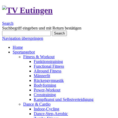
Search
Suchbegriff eingeben und mit Return bestätigen
Search
Navigation überspringen
Home
Sportangebot
Fitness & Workout
Funktionstraining
Functional Fitness
Allround Fitness
Männerfit
Rückengymnastik
Bodyforming
Power-Workout
Crosstraining
Kampfkunst und Selbstverteidigung
Dance & Cardio
Indoor-Cycling
Dance-Step-Aerobic