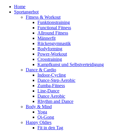
Home
Sportangebot
Fitness & Workout
Funktionstraining
Functional Fitness
Allround Fitness
Männerfit
Rückengymnastik
Bodyforming
Power-Workout
Crosstraining
Kampfkunst und Selbstverteidigung
Dance & Cardio
Indoor-Cycling
Dance-Step-Aerobic
Zumba-Fitness
Line-Dance
Dance Aerobic
Rhythm and Dance
Body & Mind
Yoga
Qi-Gong
Happy Oldies
Fit in den Tag