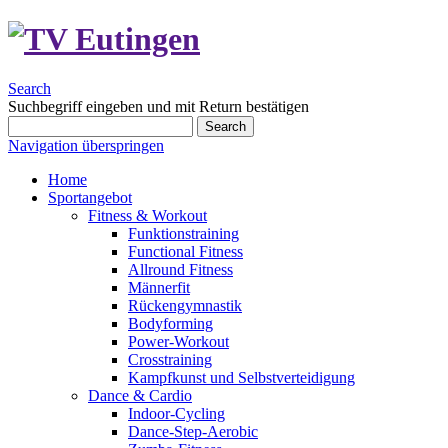
Search
Suchbegriff eingeben und mit Return bestätigen
Search
Navigation überspringen
Home
Sportangebot
Fitness & Workout
Funktionstraining
Functional Fitness
Allround Fitness
Männerfit
Rückengymnastik
Bodyforming
Power-Workout
Crosstraining
Kampfkunst und Selbstverteidigung
Dance & Cardio
Indoor-Cycling
Dance-Step-Aerobic