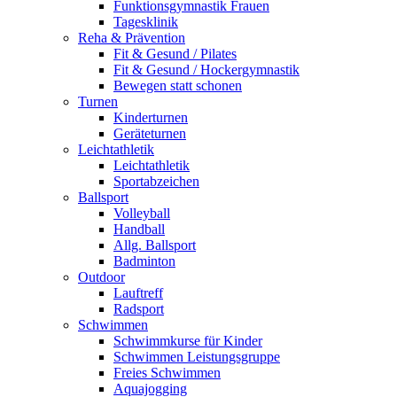
Funktionsgymnastik Frauen
Tagesklinik
Reha & Prävention
Fit & Gesund / Pilates
Fit & Gesund / Hockergymnastik
Bewegen statt schonen
Turnen
Kinderturnen
Geräteturnen
Leichtathletik
Leichtathletik
Sportabzeichen
Ballsport
Volleyball
Handball
Allg. Ballsport
Badminton
Outdoor
Lauftreff
Radsport
Schwimmen
Schwimmkurse für Kinder
Schwimmen Leistungsgruppe
Freies Schwimmen
Aquajogging