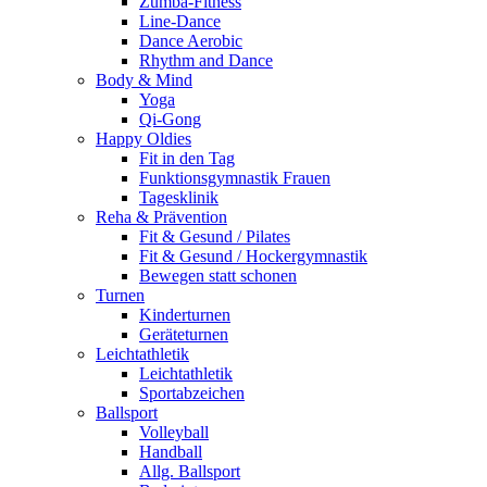
Zumba-Fitness
Line-Dance
Dance Aerobic
Rhythm and Dance
Body & Mind
Yoga
Qi-Gong
Happy Oldies
Fit in den Tag
Funktionsgymnastik Frauen
Tagesklinik
Reha & Prävention
Fit & Gesund / Pilates
Fit & Gesund / Hockergymnastik
Bewegen statt schonen
Turnen
Kinderturnen
Geräteturnen
Leichtathletik
Leichtathletik
Sportabzeichen
Ballsport
Volleyball
Handball
Allg. Ballsport