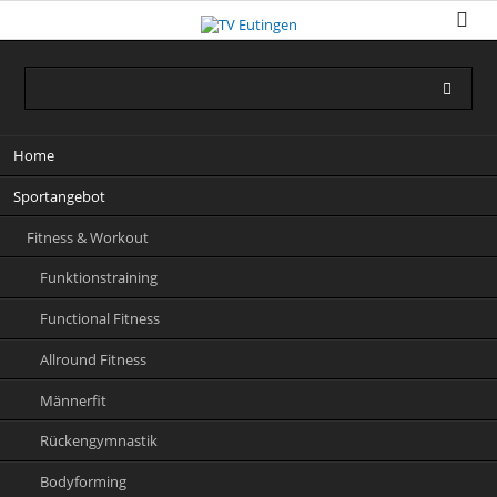
Navigation
Home
überspringen
Sportangebot
Fitness & Workout
Funktionstraining
Functional Fitness
Allround Fitness
Männerfit
Rückengymnastik
Bodyforming