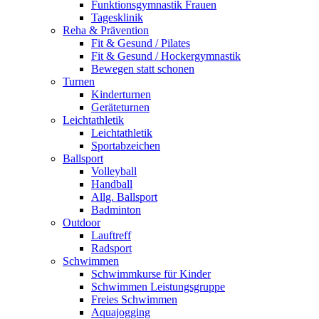
Funktionsgymnastik Frauen
Tagesklinik
Reha & Prävention
Fit & Gesund / Pilates
Fit & Gesund / Hockergymnastik
Bewegen statt schonen
Turnen
Kinderturnen
Geräteturnen
Leichtathletik
Leichtathletik
Sportabzeichen
Ballsport
Volleyball
Handball
Allg. Ballsport
Badminton
Outdoor
Lauftreff
Radsport
Schwimmen
Schwimmkurse für Kinder
Schwimmen Leistungsgruppe
Freies Schwimmen
Aquajogging