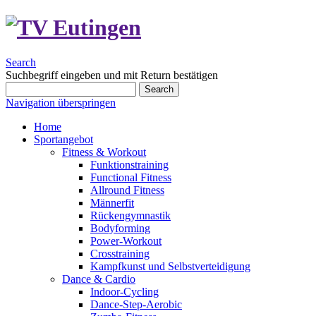
Search
Suchbegriff eingeben und mit Return bestätigen
Search
Navigation überspringen
Home
Sportangebot
Fitness & Workout
Funktionstraining
Functional Fitness
Allround Fitness
Männerfit
Rückengymnastik
Bodyforming
Power-Workout
Crosstraining
Kampfkunst und Selbstverteidigung
Dance & Cardio
Indoor-Cycling
Dance-Step-Aerobic