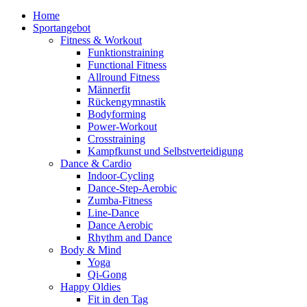
Home
Sportangebot
Fitness & Workout
Funktionstraining
Functional Fitness
Allround Fitness
Männerfit
Rückengymnastik
Bodyforming
Power-Workout
Crosstraining
Kampfkunst und Selbstverteidigung
Dance & Cardio
Indoor-Cycling
Dance-Step-Aerobic
Zumba-Fitness
Line-Dance
Dance Aerobic
Rhythm and Dance
Body & Mind
Yoga
Qi-Gong
Happy Oldies
Fit in den Tag