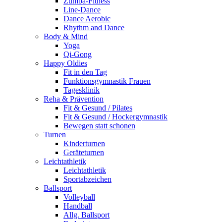
Zumba-Fitness
Line-Dance
Dance Aerobic
Rhythm and Dance
Body & Mind
Yoga
Qi-Gong
Happy Oldies
Fit in den Tag
Funktionsgymnastik Frauen
Tagesklinik
Reha & Prävention
Fit & Gesund / Pilates
Fit & Gesund / Hockergymnastik
Bewegen statt schonen
Turnen
Kinderturnen
Geräteturnen
Leichtathletik
Leichtathletik
Sportabzeichen
Ballsport
Volleyball
Handball
Allg. Ballsport